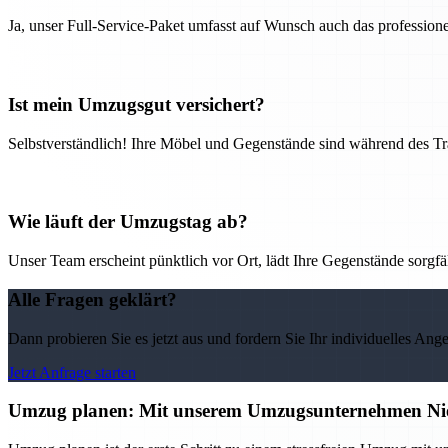
Ja, unser Full-Service-Paket umfasst auf Wunsch auch das professio
Ist mein Umzugsgut versichert?
Selbstverständlich! Ihre Möbel und Gegenstände sind während des Tra
Wie läuft der Umzugstag ab?
Unser Team erscheint pünktlich vor Ort, lädt Ihre Gegenstände sorgfälti
Alle Fragen geklärt?
Dann probieren Sie es jetzt aus und fordern Sie Ihr individuelles Ang
Jetzt Anfrage starten
Umzug planen: Mit unserem Umzugsunternehmen Niem